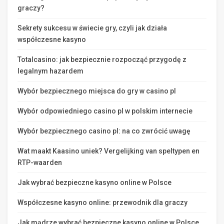
graczy?
Sekrety sukcesu w świecie gry, czyli jak działa
współczesne kasyno
Totalcasino: jak bezpiecznie rozpocząć przygodę z
legalnym hazardem
Wybór bezpiecznego miejsca do gry w casino pl
Wybór odpowiedniego casino pl w polskim internecie
Wybór bezpiecznego casino pl: na co zwrócić uwagę
Wat maakt Kaasino uniek? Vergelijking van speltypen en
RTP-waarden
Jak wybrać bezpieczne kasyno online w Polsce
Współczesne kasyno online: przewodnik dla graczy
Jak mądrze wybrać bezpieczne kasyno online w Polsce