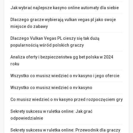
Jak wybrać najlepsze kasyno online automaty dla siebie
Dlaczego gracze wybierają vulkan vegas pl jako swoje
miejsce do zabawy
Dlaczego Vulkan Vegas PL cieszy się tak dużą
popularnością wśród polskich graczy
Analiza oferty i bezpieczeństwa gg bet polska w 2024
roku
Wszystko co musisz wiedzieć o nv kasyno i jego ofercie
Wszystko co musisz wiedzieć o nv kasyno
Co musisz wiedzieć o nv kasyno przed rozpoczęciem gry
Sekrety sukcesu w ruletka online: Jak grać
odpowiedzialnie
Sekrety sukcesu w ruletka online: Przewodnik dla graczy