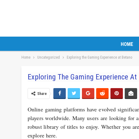
HOME
Home
Uncategorized
Exploring the Gaming Experience at Betano
Exploring The Gaming Experience At
Share
Online gaming platforms have evolved significan
players worldwide. Many users are looking for a 
robust library of titles to enjoy. Whether you are
explore here.