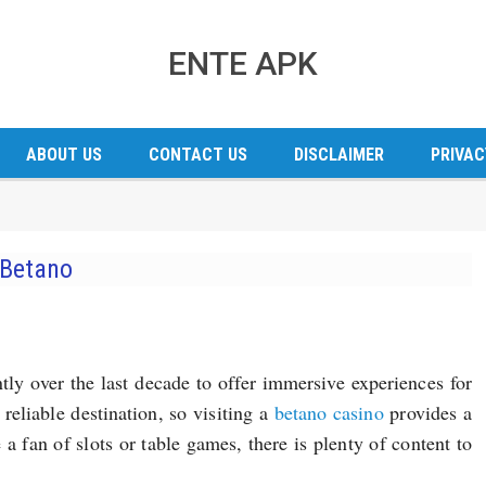
ENTE APK
ABOUT US
CONTACT US
DISCLAIMER
PRIVAC
 Betano
tly over the last decade to offer immersive experiences for
reliable destination, so visiting a
betano casino
provides a
 a fan of slots or table games, there is plenty of content to