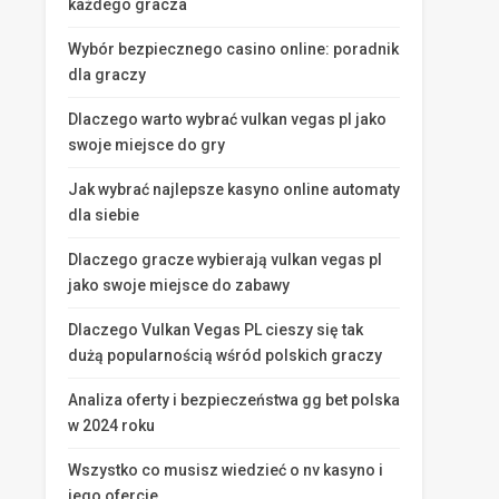
każdego gracza
Wybór bezpiecznego casino online: poradnik
dla graczy
Dlaczego warto wybrać vulkan vegas pl jako
swoje miejsce do gry
Jak wybrać najlepsze kasyno online automaty
dla siebie
Dlaczego gracze wybierają vulkan vegas pl
jako swoje miejsce do zabawy
Dlaczego Vulkan Vegas PL cieszy się tak
dużą popularnością wśród polskich graczy
Analiza oferty i bezpieczeństwa gg bet polska
w 2024 roku
Wszystko co musisz wiedzieć o nv kasyno i
jego ofercie