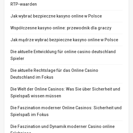
RTP-waarden
Jak wybrać bezpieczne kasyno online w Polsce
Współczesne kasyno online: przewodnik dla graczy
Jak mądrze wybrać bezpieczne kasyno online w Polsce
Die aktuelle Entwicklung für online casino deutschland
Spieler
Die aktuelle Rechtslage für das Online Casino
Deutschland im Fokus
Die Welt der Online Casinos: Was Sie über Sicherheit und
Spielspaß wissen müssen
Die Faszination moderner Online Casinos: Sicherheit und
Spielspaß im Fokus
Die Faszination und Dynamik moderner Casino online