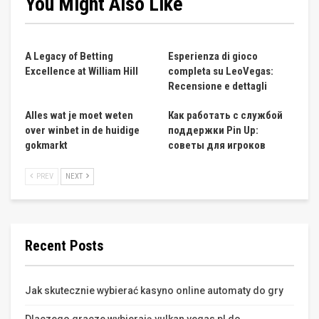
You Might Also Like
A Legacy of Betting
Esperienza di gioco
Excellence at William Hill
completa su LeoVegas:
Recensione e dettagli
Alles wat je moet weten
Как работать с службой
over winbet in de huidige
поддержки Pin Up:
gokmarkt
советы для игроков
PREV
NEXT
Recent Posts
Jak skutecznie wybierać kasyno online automaty do gry