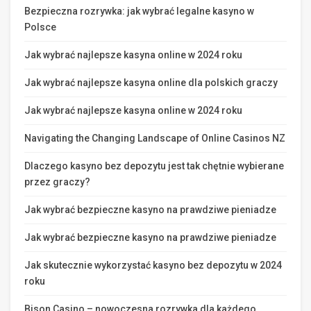
Bezpieczna rozrywka: jak wybrać legalne kasyno w
Polsce
Jak wybrać najlepsze kasyna online w 2024 roku
Jak wybrać najlepsze kasyna online dla polskich graczy
Jak wybrać najlepsze kasyna online w 2024 roku
Navigating the Changing Landscape of Online Casinos NZ
Dlaczego kasyno bez depozytu jest tak chętnie wybierane
przez graczy?
Jak wybrać bezpieczne kasyno na prawdziwe pieniadze
Jak wybrać bezpieczne kasyno na prawdziwe pieniadze
Jak skutecznie wykorzystać kasyno bez depozytu w 2024
roku
Bison Casino – nowoczesna rozrywka dla każdego