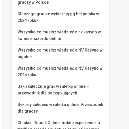
graczy w Polsce
Dlaczego gracze wybierają gg bet polska w
2024 roku?
Wszystko co musisz wiedzieć o nv kasyno w
świecie hazardu online
Wszystko co musisz wiedzieć o NV Kasyno w
pigułce
Wszystko co musisz wiedzieć o NV Kasyno w
2024 roku
Jak skutecznie grać w ruletkę online –
przewodnik dla początkujących
Sekrety sukcesu w ruletka online: Przewodnik
dla graczy
Chicken Road 2 Online mobile experience: a