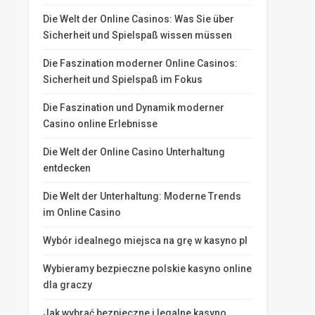
Die Welt der Online Casinos: Was Sie über
Sicherheit und Spielspaß wissen müssen
Die Faszination moderner Online Casinos:
Sicherheit und Spielspaß im Fokus
Die Faszination und Dynamik moderner
Casino online Erlebnisse
Die Welt der Online Casino Unterhaltung
entdecken
Die Welt der Unterhaltung: Moderne Trends
im Online Casino
Wybór idealnego miejsca na grę w kasyno pl
Wybieramy bezpieczne polskie kasyno online
dla graczy
Jak wybrać bezpieczne i legalne kasyno