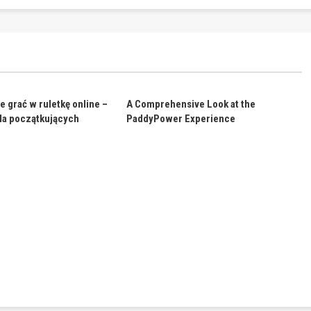
e grać w ruletkę online –
A Comprehensive Look at the
la początkujących
PaddyPower Experience