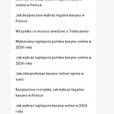
online w Polsce
Jak bezpiecznie wybrać legalne kasyno w
Polsce
Wszystko co musisz wiedzieć o Totalcasino
Wybieramy najlepsze polskie kasyno online w
2024 roku
Jak wybrać najlepsze polskie kasyno online w
2024 roku
Jak interpretować kasyno online opinie w
sieci
Bezpieczna rozrywka: jak wybrać legalne
kasyno w Polsce
Jak wybrać najlepsze kasyna online w 2024
roku