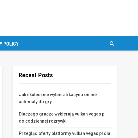
Y POLICY
Recent Posts
Jak skutecznie wybierać kasyno online
automaty do gry
Dlaczego gracze wybierają vulkan vegas pl
do codziennej rozrywki
Przegląd oferty platformy vulkan vegas pl dla