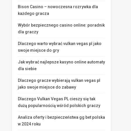
Bison Casino – nowoczesna rozrywka dla
każdego gracza
Wybór bezpiecznego casino online: poradnik
dla graczy
Dlaczego warto wybrać vulkan vegas pl jako
swoje miejsce do gry
Jak wybrać najlepsze kasyno online automaty
dla siebie
Dlaczego gracze wybierają vulkan vegas pl
jako swoje miejsce do zabawy
Dlaczego Vulkan Vegas PL cieszy się tak
dużą popularnością wśród polskich graczy
Analiza oferty i bezpieczeństwa gg bet polska
w 2024 roku