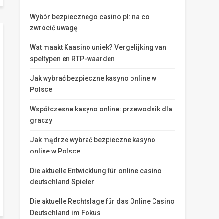
Wybór bezpiecznego casino pl: na co
zwrócić uwagę
Wat maakt Kaasino uniek? Vergelijking van
speltypen en RTP-waarden
Jak wybrać bezpieczne kasyno online w
Polsce
Współczesne kasyno online: przewodnik dla
graczy
Jak mądrze wybrać bezpieczne kasyno
online w Polsce
Die aktuelle Entwicklung für online casino
deutschland Spieler
Die aktuelle Rechtslage für das Online Casino
Deutschland im Fokus