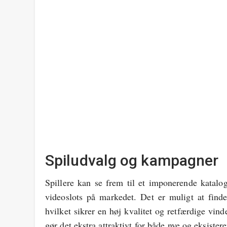
Spiludvalg og kampagner
Spillere kan se frem til et imponerende katalog
videoslots på markedet. Det er muligt at finde
hvilket sikrer en høj kvalitet og retfærdige vi
gør det ekstra attraktivt for både nye og eksist