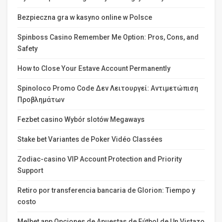
Bezpieczna gra w kasyno online w Polsce
Spinboss Casino Remember Me Option: Pros, Cons, and
Safety
How to Close Your Estave Account Permanently
Spinoloco Promo Code Δεν Λειτουργεί: Αντιμετώπιση
Προβλημάτων
Fezbet casino Wybór slotów Megaways
Stake bet Variantes de Poker Vidéo Classées
Zodiac-casino VIP Account Protection and Priority
Support
Retiro por transferencia bancaria de Glorion: Tiempo y
costo
Melbet app Opciones de Apuestas de Fútbol de Un Vistazo