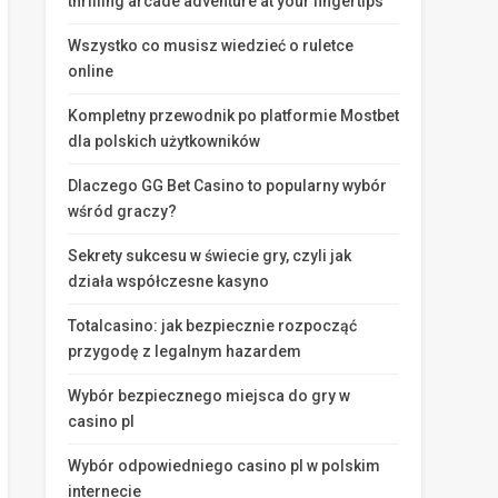
thrilling arcade adventure at your fingertips
Wszystko co musisz wiedzieć o ruletce
online
Kompletny przewodnik po platformie Mostbet
dla polskich użytkowników
Dlaczego GG Bet Casino to popularny wybór
wśród graczy?
Sekrety sukcesu w świecie gry, czyli jak
działa współczesne kasyno
Totalcasino: jak bezpiecznie rozpocząć
przygodę z legalnym hazardem
Wybór bezpiecznego miejsca do gry w
casino pl
Wybór odpowiedniego casino pl w polskim
internecie