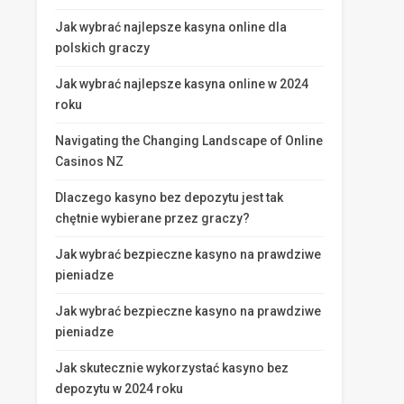
Jak wybrać najlepsze kasyna online dla
polskich graczy
Jak wybrać najlepsze kasyna online w 2024
roku
Navigating the Changing Landscape of Online
Casinos NZ
Dlaczego kasyno bez depozytu jest tak
chętnie wybierane przez graczy?
Jak wybrać bezpieczne kasyno na prawdziwe
pieniadze
Jak wybrać bezpieczne kasyno na prawdziwe
pieniadze
Jak skutecznie wykorzystać kasyno bez
depozytu w 2024 roku