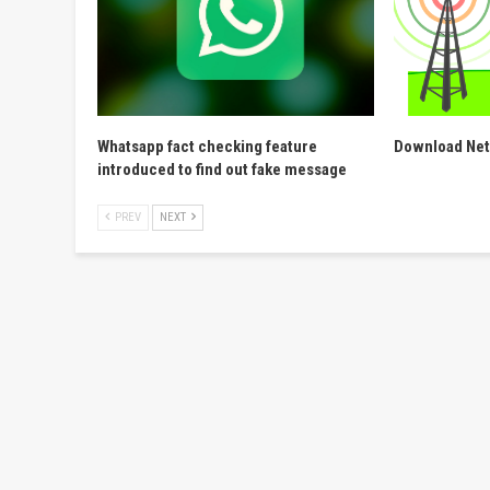
Whatsapp fact checking feature
Download Netw
introduced to find out fake message
PREV
NEXT