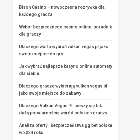
Bison Casino – nowoczesna rozrywka dla
każdego gracza
Wybór bezpiecznego casino online: poradnik
dla graczy
Dlaczego warto wybrać vulkan vegas pl jako
swoje miejsce do gry
Jak wybrać najlepsze kasyno online automaty
dla siebie
Dlaczego gracze wybierają vulkan vegas pl
jako swoje miejsce do zabawy
Dlaczego Vulkan Vegas PL cieszy się tak
dużą popularnością wśród polskich graczy
Analiza oferty i bezpieczeństwa gg bet polska
w 2024 roku