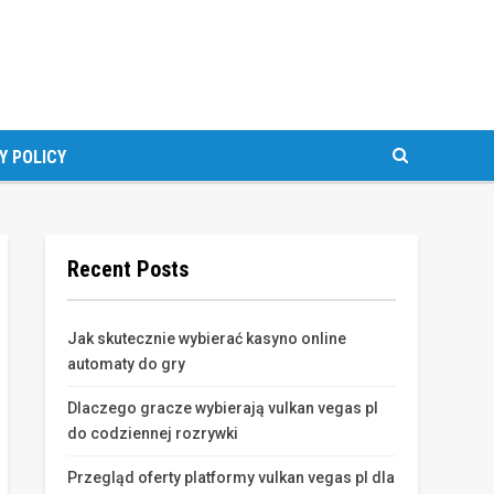
Y POLICY
Recent Posts
Jak skutecznie wybierać kasyno online
automaty do gry
Dlaczego gracze wybierają vulkan vegas pl
do codziennej rozrywki
Przegląd oferty platformy vulkan vegas pl dla