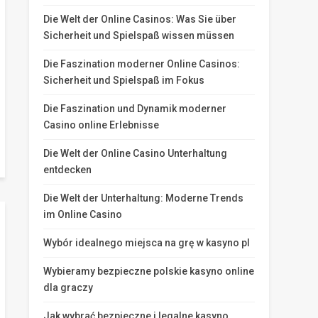
Die Welt der Online Casinos: Was Sie über
Sicherheit und Spielspaß wissen müssen
Die Faszination moderner Online Casinos:
Sicherheit und Spielspaß im Fokus
Die Faszination und Dynamik moderner
Casino online Erlebnisse
Die Welt der Online Casino Unterhaltung
entdecken
Die Welt der Unterhaltung: Moderne Trends
im Online Casino
Wybór idealnego miejsca na grę w kasyno pl
Wybieramy bezpieczne polskie kasyno online
dla graczy
Jak wybrać bezpieczne i legalne kasyno