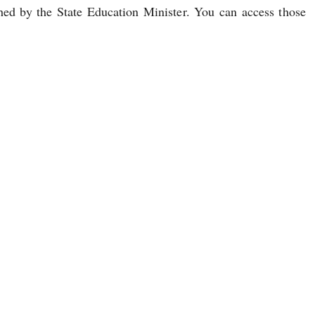
shed by the State Education Minister. You can access those