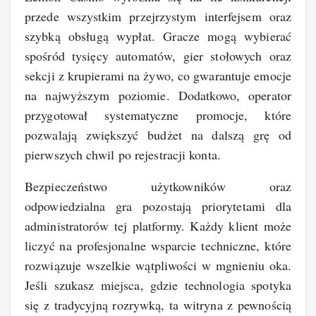
przede wszystkim przejrzystym interfejsem oraz
szybką obsługą wypłat. Gracze mogą wybierać
spośród tysięcy automatów, gier stołowych oraz
sekcji z krupierami na żywo, co gwarantuje emocje
na najwyższym poziomie. Dodatkowo, operator
przygotował systematyczne promocje, które
pozwalają zwiększyć budżet na dalszą grę od
pierwszych chwil po rejestracji konta.
Bezpieczeństwo użytkowników oraz
odpowiedzialna gra pozostają priorytetami dla
administratorów tej platformy. Każdy klient może
liczyć na profesjonalne wsparcie techniczne, które
rozwiązuje wszelkie wątpliwości w mgnieniu oka.
Jeśli szukasz miejsca, gdzie technologia spotyka
się z tradycyjną rozrywką, ta witryna z pewnością