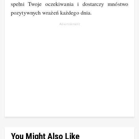
spełni Twoje oczekiwania i dostarczy mnóstwo
pozytywnych wrażeń każdego dnia.
Advertisement
You Might Also Like