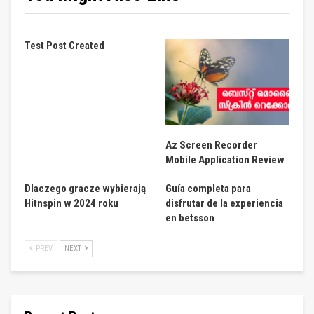
Test Post Created
Az Screen Recorder
Mobile Application Review
Dlaczego gracze wybierają
Guía completa para
Hitnspin w 2024 roku
disfrutar de la experiencia
en betsson
PREV
NEXT