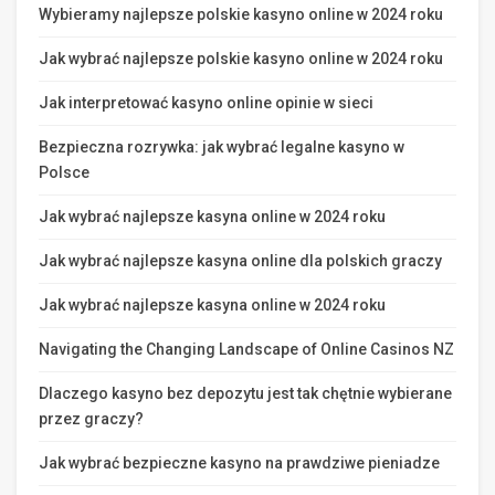
Wybieramy najlepsze polskie kasyno online w 2024 roku
Jak wybrać najlepsze polskie kasyno online w 2024 roku
Jak interpretować kasyno online opinie w sieci
Bezpieczna rozrywka: jak wybrać legalne kasyno w
Polsce
Jak wybrać najlepsze kasyna online w 2024 roku
Jak wybrać najlepsze kasyna online dla polskich graczy
Jak wybrać najlepsze kasyna online w 2024 roku
Navigating the Changing Landscape of Online Casinos NZ
Dlaczego kasyno bez depozytu jest tak chętnie wybierane
przez graczy?
Jak wybrać bezpieczne kasyno na prawdziwe pieniadze