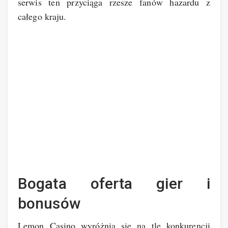
serwis ten przyciąga rzesze fanów hazardu z
całego kraju.
Bogata oferta gier i
bonusów
Lemon Casino wyróżnia się na tle konkurencji