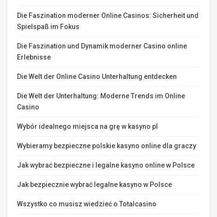
Die Faszination moderner Online Casinos: Sicherheit und
Spielspaß im Fokus
Die Faszination und Dynamik moderner Casino online
Erlebnisse
Die Welt der Online Casino Unterhaltung entdecken
Die Welt der Unterhaltung: Moderne Trends im Online
Casino
Wybór idealnego miejsca na grę w kasyno pl
Wybieramy bezpieczne polskie kasyno online dla graczy
Jak wybrać bezpieczne i legalne kasyno online w Polsce
Jak bezpiecznie wybrać legalne kasyno w Polsce
Wszystko co musisz wiedzieć o Totalcasino