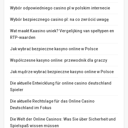
Wybór odpowiedniego casino pl w polskim internecie
Wybór bezpiecznego casino pl: na co zwrócić uwagę
Wat maakt Kaasino uniek? Vergelijking van speltypen en
RTP-waarden
Jak wybrać bezpieczne kasyno online w Polsce
Współczesne kasyno online: przewodnik dla graczy
Jak mądrze wybrać bezpieczne kasyno online w Polsce
Die aktuelle Entwicklung für online casino deutschland
Spieler
Die aktuelle Rechtslage für das Online Casino
Deutschland im Fokus
Die Welt der Online Casinos: Was Sie über Sicherheit und
Spielspaß wissen müssen