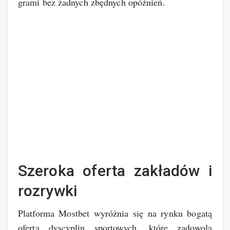
grami bez żadnych zbędnych opóźnień.
Szeroka oferta zakładów i
rozrywki
Platforma Mostbet wyróżnia się na rynku bogatą
ofertą dyscyplin sportowych, które zadowolą