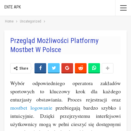
ENTE APK
Home
Uncategorized
Przegląd Możliwości Platformy
Mostbet W Polsce
Share
Wybór odpowiedniego operatora zakładów
sportowych to kluczowy krok dla każdego
entuzjasty obstawiania. Proces rejestracji oraz
mostbet logowanie
przebiegają bardzo szybko i
intuicyjnie. Dzięki przejrzystemu interfejsowi
użytkownicy mogą w pełni cieszyć się dostępnymi