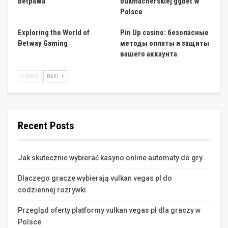
betpawa
bukmacherskiej ggbet w
Polsce
Exploring the World of
Pin Up casino: безопасные
Betway Gaming
методы оплаты и защиты
вашего аккаунта
PREV
NEXT
Recent Posts
Jak skutecznie wybierać kasyno online automaty do gry
Dlaczego gracze wybierają vulkan vegas pl do
codziennej rozrywki
Przegląd oferty platformy vulkan vegas pl dla graczy w
Polsce