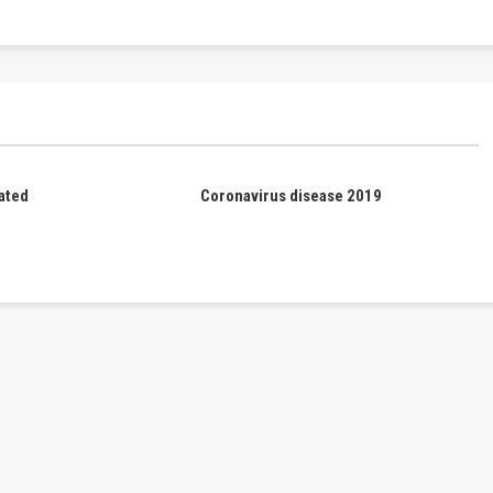
ated
Coronavirus disease 2019