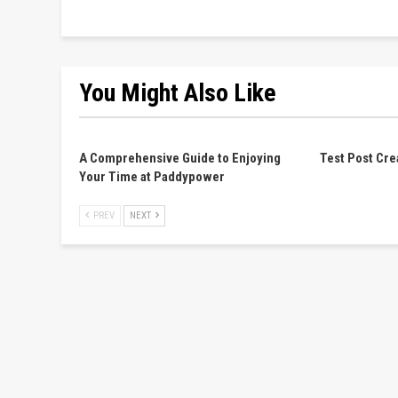
You Might Also Like
A Comprehensive Guide to Enjoying
Test Post Cre
Your Time at Paddypower
PREV
NEXT