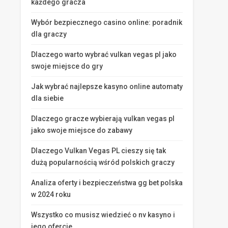
każdego gracza
Wybór bezpiecznego casino online: poradnik
dla graczy
Dlaczego warto wybrać vulkan vegas pl jako
swoje miejsce do gry
Jak wybrać najlepsze kasyno online automaty
dla siebie
Dlaczego gracze wybierają vulkan vegas pl
jako swoje miejsce do zabawy
Dlaczego Vulkan Vegas PL cieszy się tak
dużą popularnością wśród polskich graczy
Analiza oferty i bezpieczeństwa gg bet polska
w 2024 roku
Wszystko co musisz wiedzieć o nv kasyno i
jego ofercie