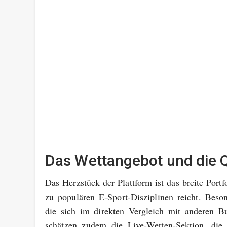
Das Wettangebot und die 
Das Herzstück der Plattform ist das breite Portf
zu populären E-Sport-Disziplinen reicht. Beso
die sich im direkten Vergleich mit anderen B
schätzen zudem die Live-Wetten-Sektion, die