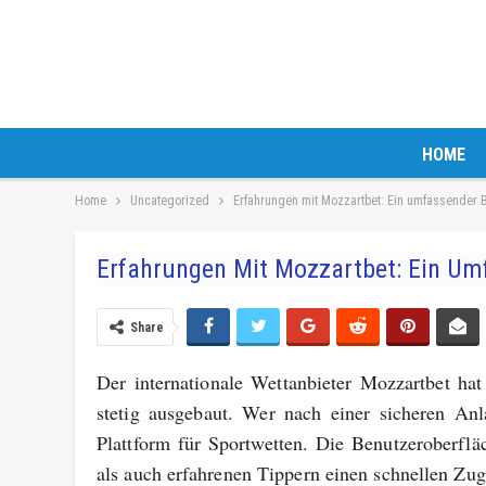
HOME
Home
Uncategorized
Erfahrungen mit Mozzartbet: Ein umfassender B
Erfahrungen Mit Mozzartbet: Ein Um
Share
Der internationale Wettanbieter Mozzartbet ha
stetig ausgebaut. Wer nach einer sicheren Anl
Plattform für Sportwetten. Die Benutzeroberfläc
als auch erfahrenen Tippern einen schnellen Zu