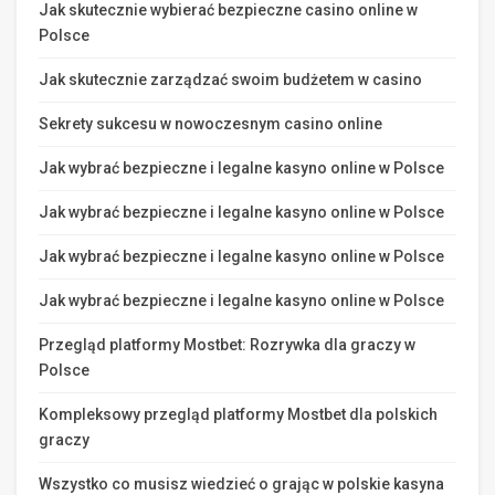
Jak skutecznie wybierać bezpieczne casino online w
Polsce
Jak skutecznie zarządzać swoim budżetem w casino
Sekrety sukcesu w nowoczesnym casino online
Jak wybrać bezpieczne i legalne kasyno online w Polsce
Jak wybrać bezpieczne i legalne kasyno online w Polsce
Jak wybrać bezpieczne i legalne kasyno online w Polsce
Jak wybrać bezpieczne i legalne kasyno online w Polsce
Przegląd platformy Mostbet: Rozrywka dla graczy w
Polsce
Kompleksowy przegląd platformy Mostbet dla polskich
graczy
Wszystko co musisz wiedzieć o grając w polskie kasyna