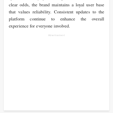
clear odds, the brand maintains a loyal user base
that values reliability. Consistent updates to the
platform continue to enhance the overall
experience for everyone involved.
Advertisement