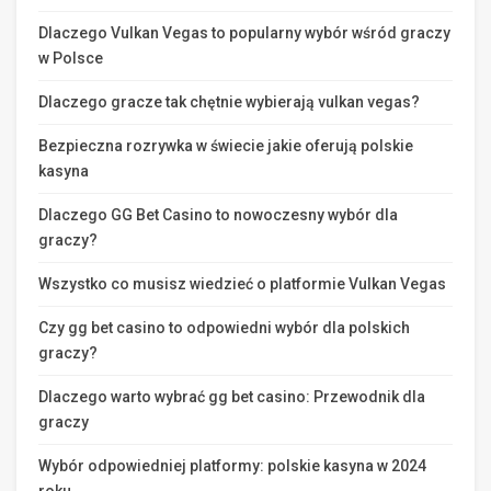
Dlaczego Vulkan Vegas to popularny wybór wśród graczy
w Polsce
Dlaczego gracze tak chętnie wybierają vulkan vegas?
Bezpieczna rozrywka w świecie jakie oferują polskie
kasyna
Dlaczego GG Bet Casino to nowoczesny wybór dla
graczy?
Wszystko co musisz wiedzieć o platformie Vulkan Vegas
Czy gg bet casino to odpowiedni wybór dla polskich
graczy?
Dlaczego warto wybrać gg bet casino: Przewodnik dla
graczy
Wybór odpowiedniej platformy: polskie kasyna w 2024