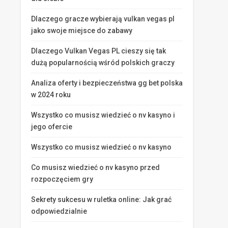
Dlaczego gracze wybierają vulkan vegas pl
jako swoje miejsce do zabawy
Dlaczego Vulkan Vegas PL cieszy się tak
dużą popularnością wśród polskich graczy
Analiza oferty i bezpieczeństwa gg bet polska
w 2024 roku
Wszystko co musisz wiedzieć o nv kasyno i
jego ofercie
Wszystko co musisz wiedzieć o nv kasyno
Co musisz wiedzieć o nv kasyno przed
rozpoczęciem gry
Sekrety sukcesu w ruletka online: Jak grać
odpowiedzialnie