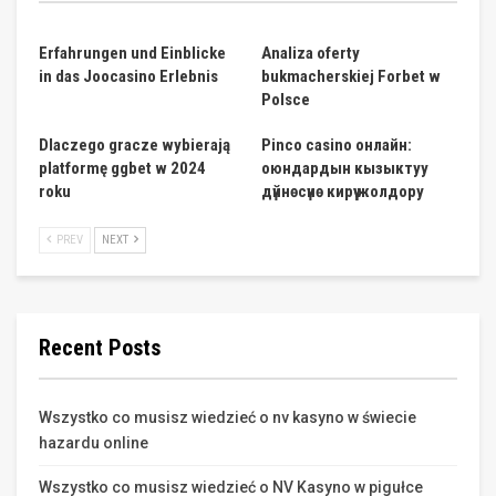
Erfahrungen und Einblicke
Analiza oferty
in das Joocasino Erlebnis
bukmacherskiej Forbet w
Polsce
Dlaczego gracze wybierają
Pinco casino онлайн:
platformę ggbet w 2024
оюндардын кызыктуу
roku
дүйнөсүнө кирүү жолдору
PREV
NEXT
Recent Posts
Wszystko co musisz wiedzieć o nv kasyno w świecie
hazardu online
Wszystko co musisz wiedzieć o NV Kasyno w pigułce