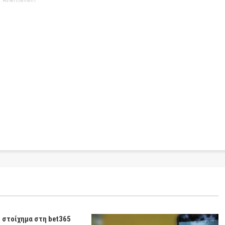
Advertisement
ο στοίχημα στη bet365