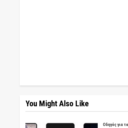
You Might Also Like
Οδηγός για τ