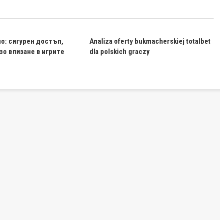
о: сигурен достъп,
Analiza oferty bukmacherskiej totalbet
зо влизане в игрите
dla polskich graczy