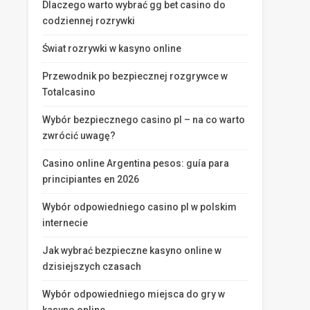
Dlaczego warto wybrać gg bet casino do
codziennej rozrywki
Świat rozrywki w kasyno online
Przewodnik po bezpiecznej rozgrywce w
Totalcasino
Wybór bezpiecznego casino pl – na co warto
zwrócić uwagę?
Casino online Argentina pesos: guía para
principiantes en 2026
Wybór odpowiedniego casino pl w polskim
internecie
Jak wybrać bezpieczne kasyno online w
dzisiejszych czasach
Wybór odpowiedniego miejsca do gry w