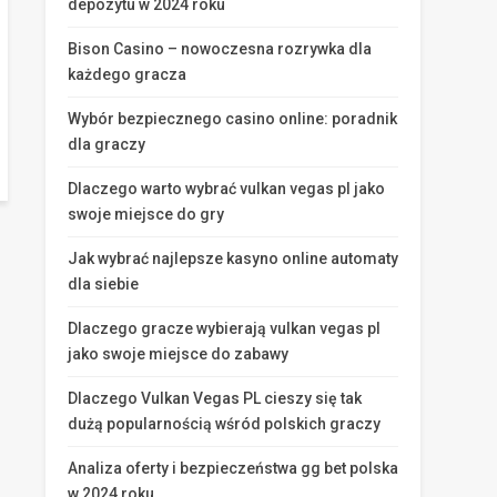
depozytu w 2024 roku
Bison Casino – nowoczesna rozrywka dla
każdego gracza
Wybór bezpiecznego casino online: poradnik
dla graczy
Dlaczego warto wybrać vulkan vegas pl jako
swoje miejsce do gry
Jak wybrać najlepsze kasyno online automaty
dla siebie
Dlaczego gracze wybierają vulkan vegas pl
jako swoje miejsce do zabawy
Dlaczego Vulkan Vegas PL cieszy się tak
dużą popularnością wśród polskich graczy
Analiza oferty i bezpieczeństwa gg bet polska
w 2024 roku