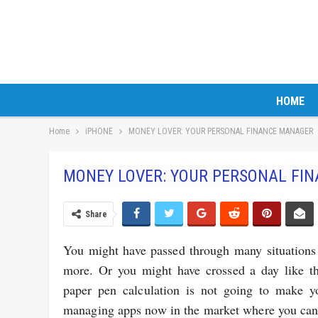
HOME
Home
iPHONE
MONEY LOVER: YOUR PERSONAL FINANCE MANAGER
MONEY LOVER: YOUR PERSONAL FI
Share
You might have passed through many situations
more. Or you might have crossed a day like t
paper pen calculation is not going to make y
managing apps now in the market where you can 