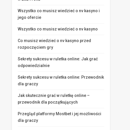
Wszystko co musisz wiedzieć o nv kasyno i
jego ofercie
Wszystko co musisz wiedzieć o nv kasyno
Co musisz wiedzieć o nv kasyno przed
rozpoczęciem gry
Sekrety sukcesu w ruletka online: Jak grać
odpowiedzialnie
Sekrety sukcesu w ruletka online: Przewodnik
dla graczy
Jak skutecznie grać w ruletkę online –
przewodnik dla początkujących
Przegląd platformy Mostbet i jej możliwości
dla graczy