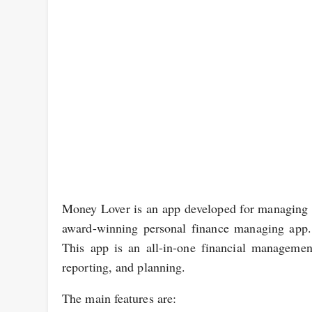
Money Lover is an app developed for managing y
award-winning personal finance managing app.
This app is an all-in-one financial management
reporting, and planning.
The main features are: