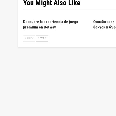
You Might Also Like
Descubre la experiencia de juego
Онлайн казин
premium en Betway
бонуси и бър
PREV
NEXT