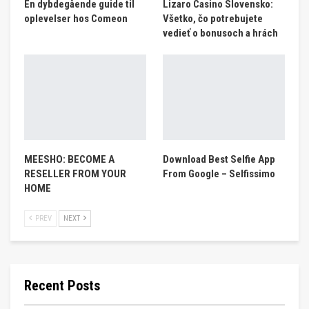
En dybdegående guide til
Lizaro Casino Slovensko:
oplevelser hos Comeon
Všetko, čo potrebujete
vedieť o bonusoch a hrách
MEESHO: BECOME A
Download Best Selfie App
RESELLER FROM YOUR
From Google – Selfissimo
HOME
PREV
NEXT
Recent Posts