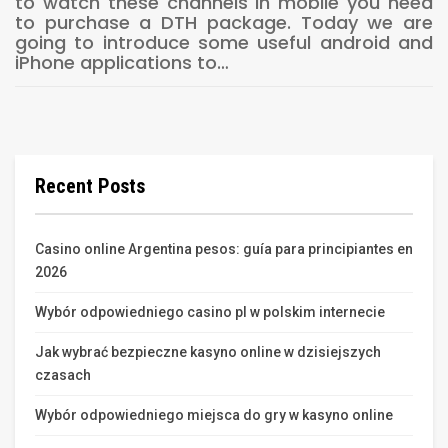
to watch these channels in mobile you need
to purchase a DTH package. Today we are
going to introduce some useful android and
iPhone applications to…
Recent Posts
Casino online Argentina pesos: guía para principiantes en
2026
Wybór odpowiedniego casino pl w polskim internecie
Jak wybrać bezpieczne kasyno online w dzisiejszych
czasach
Wybór odpowiedniego miejsca do gry w kasyno online