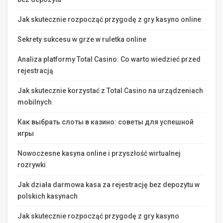
Jak skutecznie rozpocząć przygodę z gry kasyno online
Sekrety sukcesu w grze w ruletka online
Analiza platformy Total Casino: Co warto wiedzieć przed
rejestracją
Jak skutecznie korzystać z Total Casino na urządzeniach
mobilnych
Как выбрать слоты в казино: советы для успешной
игры
Nowoczesne kasyna online i przyszłość wirtualnej
rozrywki
Jak działa darmowa kasa za rejestrację bez depozytu w
polskich kasynach
Jak skutecznie rozpocząć przygodę z gry kasyno