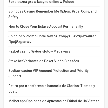
Bezpieczna gra w kasyno online w Polsce
Spinboss Casino Remember Me Option: Pros, Cons, and
Safety
How to Close Your Estave Account Permanently
Spinoloco Promo Code Δεν Λειτουργεί: Αντιμετώπιση
Προβλημάτων
Fezbet casino Wybór slotów Megaways
Stake bet Variantes de Poker Vidéo Classées
Zodiac-casino VIP Account Protection and Priority
Support
Retiro por transferencia bancaria de Glorion: Tiempo y
costo
Melbet app Opciones de Apuestas de Fútbol de Un Vistazo