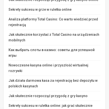
Sekrety sukcesu w grze w ruletka online
Analiza platformy Total Casino: Co warto wiedzieć przed
rejestracją
Jak skutecznie korzystać z Total Casino na urządzeniach
mobilnych
Как выбрать слоты в казино: советы для успешной
игры
Nowoczesne kasyna online i przyszłość wirtualnej
rozrywki
Jak działa darmowa kasa za rejestrację bez depozytu w
polskich kasynach
Jak skutecznie rozpocząć przygodę z gry kasyno
Sekrety sukcesu w ruletka online: jak grać skutecznie