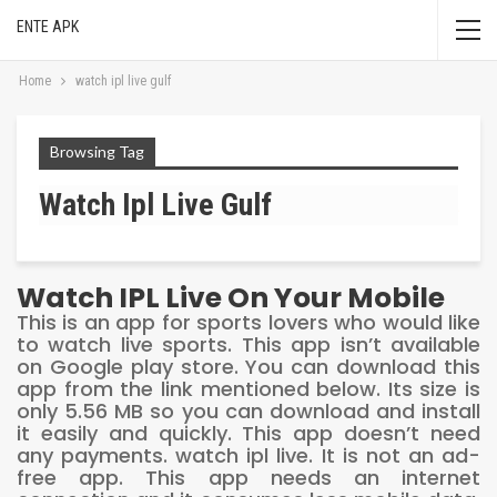
ENTE APK
Home
watch ipl live gulf
Browsing Tag
Watch Ipl Live Gulf
Watch IPL Live On Your Mobile
This is an app for sports lovers who would like
to watch live sports. This app isn’t available
on Google play store. You can download this
app from the link mentioned below. Its size is
only 5.56 MB so you can download and install
it easily and quickly. This app doesn’t need
any payments. watch ipl live. It is not an ad-
free app. This app needs an internet