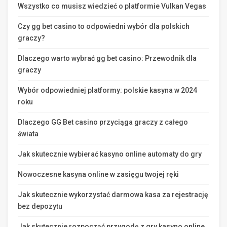
Wszystko co musisz wiedzieć o platformie Vulkan Vegas
Czy gg bet casino to odpowiedni wybór dla polskich
graczy?
Dlaczego warto wybrać gg bet casino: Przewodnik dla
graczy
Wybór odpowiedniej platformy: polskie kasyna w 2024
roku
Dlaczego GG Bet casino przyciąga graczy z całego
świata
Jak skutecznie wybierać kasyno online automaty do gry
Nowoczesne kasyna online w zasięgu twojej ręki
Jak skutecznie wykorzystać darmowa kasa za rejestrację
bez depozytu
Jak skutecznie rozpocząć przygodę z gry kasyno online