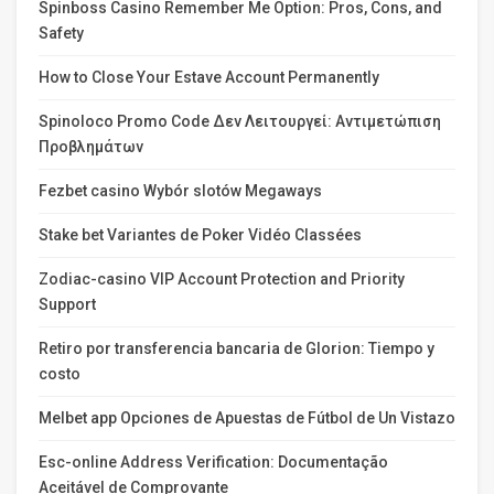
Spinboss Casino Remember Me Option: Pros, Cons, and
Safety
How to Close Your Estave Account Permanently
Spinoloco Promo Code Δεν Λειτουργεί: Αντιμετώπιση
Προβλημάτων
Fezbet casino Wybór slotów Megaways
Stake bet Variantes de Poker Vidéo Classées
Zodiac-casino VIP Account Protection and Priority
Support
Retiro por transferencia bancaria de Glorion: Tiempo y
costo
Melbet app Opciones de Apuestas de Fútbol de Un Vistazo
Esc-online Address Verification: Documentação
Aceitável de Comprovante